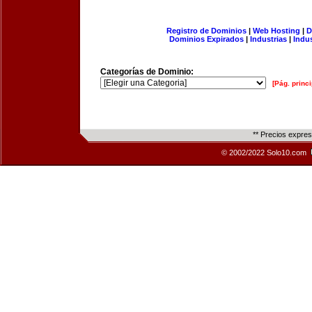
Registro de Dominios
|
Web Hosting
|
D
Dominios Expirados
|
Industrias
|
Indu
Categorías de Dominio:
[Pág. princi
** Precios expre
© 2002/2022 Solo10.com