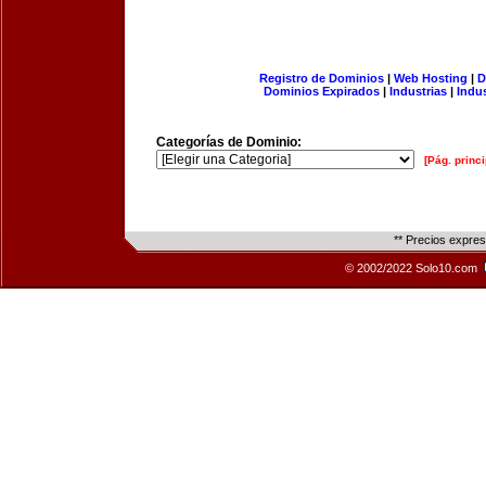
Registro de Dominios
|
Web Hosting
|
D
Dominios Expirados
|
Industrias
|
Indu
Categorías de Dominio:
[Pág. princi
** Precios expre
© 2002/2022 Solo10.com