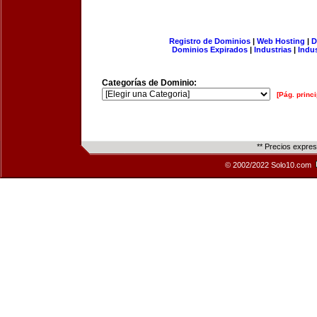
Registro de Dominios
|
Web Hosting
|
D
Dominios Expirados
|
Industrias
|
Indu
Categorías de Dominio:
[Pág. princi
** Precios expre
© 2002/2022 Solo10.com