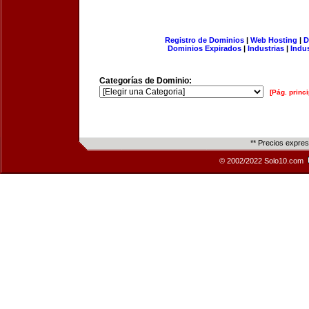
Registro de Dominios
|
Web Hosting
|
D
Dominios Expirados
|
Industrias
|
Indu
Categorías de Dominio:
[Pág. princi
** Precios expre
© 2002/2022 Solo10.com