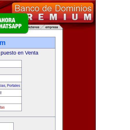
om
 puesto en Venta
cias
,
Portales
!
tas