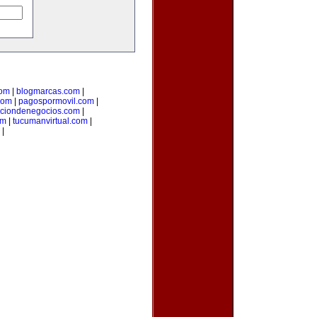
com
|
blogmarcas.com
|
com
|
pagospormovil.com
|
cciondenegocios.com
|
om
|
tucumanvirtual.com
|
|