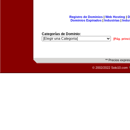
Registro de Dominios
|
Web Hosting
|
D
Dominios Expirados
|
Industrias
|
Indu
Categorías de Dominio:
[Pág. princi
** Precios expre
© 2002/2022 Solo10.com