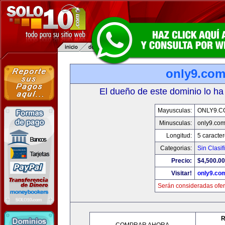
only9.co
El dueño de este dominio lo ha
Mayusculas:
ONLY9.C
Minusculas:
only9.co
Longitud:
5 caracte
Categorias:
Sin Clasif
Precio:
$4,500.00
Visitar!
only9.co
Serán consideradas ofer
R