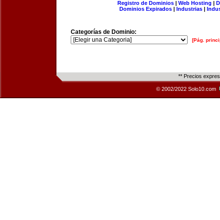
Registro de Dominios
|
Web Hosting
|
D
Dominios Expirados
|
Industrias
|
Indu
Categorías de Dominio:
[Pág. princi
** Precios expre
© 2002/2022 Solo10.com