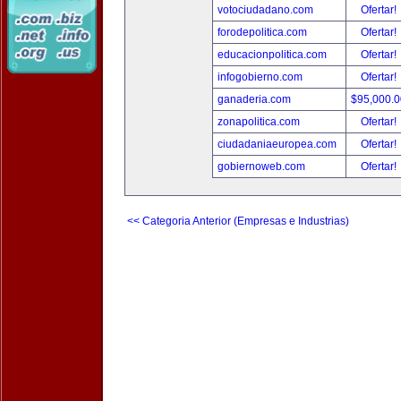
votociudadano.com
Ofertar!
forodepolitica.com
Ofertar!
educacionpolitica.com
Ofertar!
infogobierno.com
Ofertar!
ganaderia.com
$95,000.
zonapolitica.com
Ofertar!
ciudadaniaeuropea.com
Ofertar!
gobiernoweb.com
Ofertar!
<< Categoria Anterior (Empresas e Industrias)